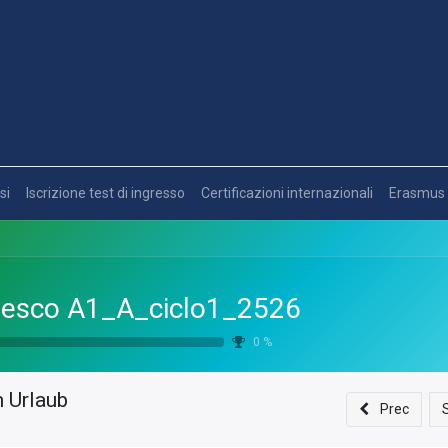
si
Iscrizione test di ingresso
Certificazioni internazionali
Erasmus
esco A1_A_ciclo1_2526
0
%
 Urlaub
Prec