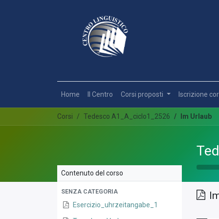
Home
Il Centro
Corsi proposti
Iscrizione cor
Corsi
Tedesco A1_A_ciclo1_2526
Im Urlaub
Ted
Contenuto del corso
SENZA CATEGORIA
Im
Esercizio_uhrzeitangabe_1