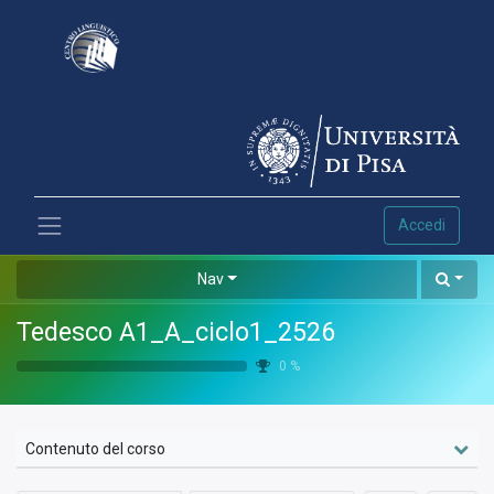
Accedi
Nav
Tedesco A1_A_ciclo1_2526
0
%
Contenuto del corso