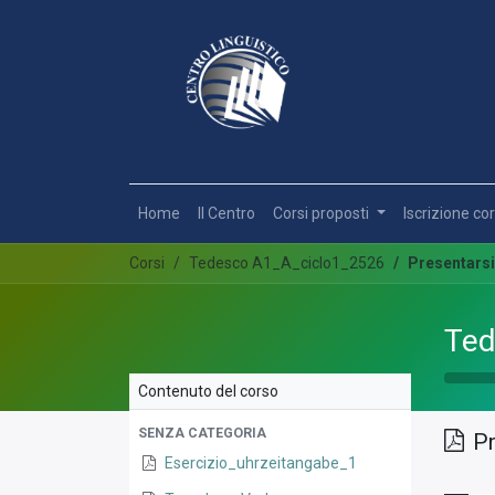
Home
Il Centro
Corsi proposti
Iscrizione cor
Corsi
Tedesco A1_A_ciclo1_2526
Presentarsi 
Ted
Contenuto del corso
SENZA CATEGORIA
Pr
Esercizio_uhrzeitangabe_1