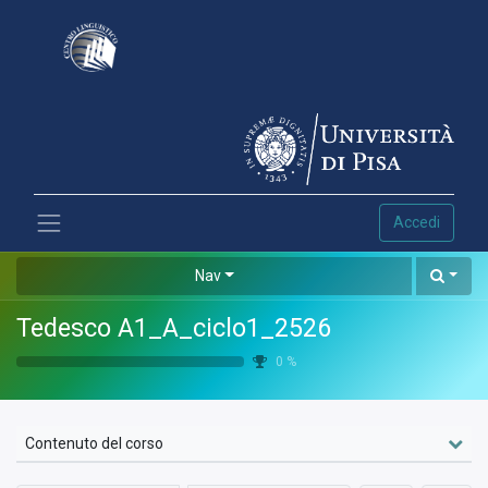
Accedi
Nav
Tedesco A1_A_ciclo1_2526
0
%
Contenuto del corso