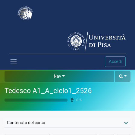
Accedi
Nav
Tedesco A1_A_ciclo1_2526
0
%
Contenuto del corso