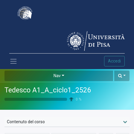
Accedi
Nav
Tedesco A1_A_ciclo1_2526
0
%
Contenuto del corso