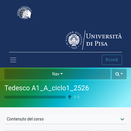
Accedi
Nav
Tedesco A1_A_ciclo1_2526
0
%
Contenuto del corso