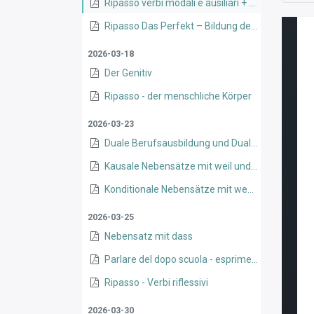
Ripasso verbi modali e ausiliari + würde
Ripasso Das Perfekt – Bildung des Partizips II
2026-03-18
Der Genitiv
Ripasso - der menschliche Körper
2026-03-23
Duale Berufsausbildung und Duales Studium
Kausale Nebensätze mit weil und da
Konditionale Nebensätze mit wenn
2026-03-25
Nebensatz mit dass
Parlare del dopo scuola - esprimere la propria opinione - scioglilingua
Ripasso - Verbi riflessivi
2026-03-30