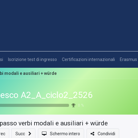
si
Iscrizione test di ingresso
Certificazioni internazionali
Erasmus
i modali e ausiliari + würde
esco A2_A_ciclo2_2526
0
%
passo verbi modali e ausiliari + würde
rec
Succ
Schermo intero
Condividi