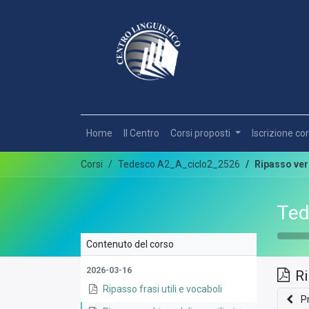
Home
Il Centro
Corsi proposti
Iscrizione cor
Corsi
Tedesco A2_A_ciclo2_2526
Ripasso verb
Ted
Contenuto del corso
2026-03-16
Ri
Ripasso frasi utili e vocaboli
P