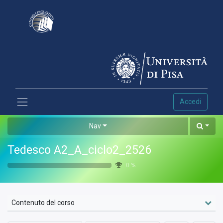
Accedi
Nav
Tedesco A2_A_ciclo2_2526
0
%
Contenuto del corso