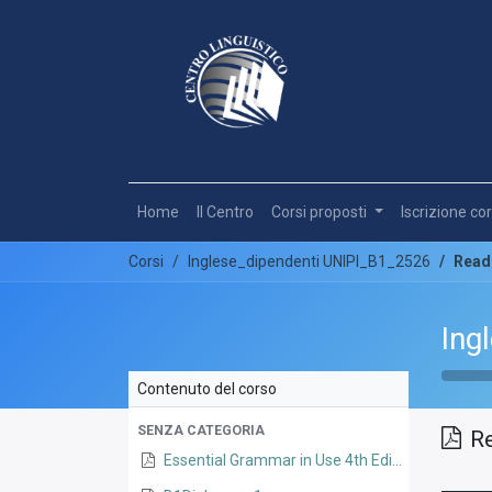
Home
Il Centro
Corsi proposti
Iscrizione cor
Corsi
Inglese_dipendenti UNIPI_B1_2526
Read
Ing
Contenuto del corso
SENZA CATEGORIA
R
Essential Grammar in Use 4th Edition by R. Murphy