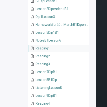
B1DipLesson1
Lesson2DipendentiB1
Dip1Lesson3
Homeworkfor20thMarchB1Dipendenti
Lesson5Dip1B1
NotesB1Lesson6
Reading1
Reading2
Reading3
Lesson7DipB1
Lesson8B1Dip
ListeningLesson8
Lesson9DipB1
Reading4