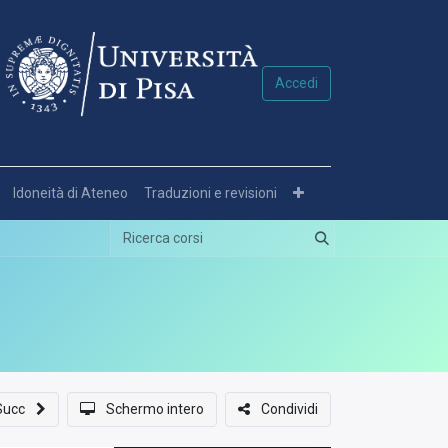
Accedi
Idoneità di Ateneo
Traduzioni e revisioni
Succ
Schermo intero
Condividi