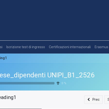
si
Iscrizione test di ingresso
Certificazioni internazionali
Erasmus
ing1
lese_dipendenti UNIPI_B1_2526
0
%
eading1
Prec