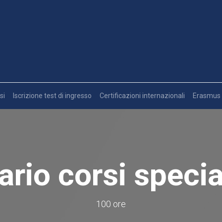
si
Iscrizione test di ingresso
Certificazioni internazionali
Erasmus
ario corsi specia
100 ore