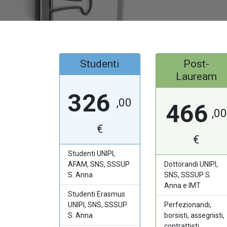
Studenti
Post-
Lauream
326
,00
466
,00
€
€
Studenti UNIPI,
Dottorandi UNIPI,
AFAM, SNS, SSSUP
SNS, SSSUP S.
S. Anna
Anna e IMT
Studenti Erasmus
Perfezionandi,
UNIPI, SNS, SSSUP
borsisti, assegnisti,
S. Anna
contrattisti,