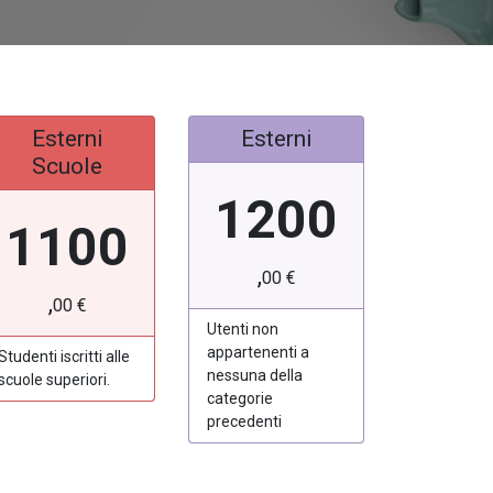
Esterni
Esterni
Scuole
1200
1100
,
00
€
,
00
€
Utenti non
appartenenti a
Studenti iscritti alle
nessuna della
scuole superiori.
categorie
precedenti