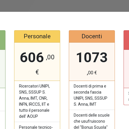
Personale
Docenti
606
1073
,00
€
,
00
€
Ricercatori UNIPI,
Docenti di prima e
SNS, SSSUP S.
seconda fascia
Anna, IMT, CNR,
UNIPI, SNS, SSSUP
INFN, IRCCS, IIT e
S. Anna, IMT
tutto il personale
Docenti delle scuole
dell' AOUP
che usufruiscono
Personale tecnico-
del "Bonus Scuola"