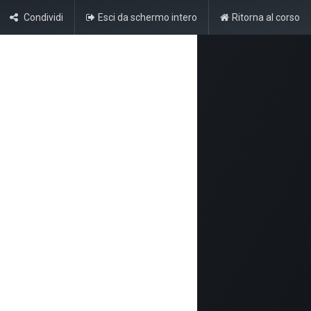
Condividi
Esci da schermo intero
Ritorna al corso
Accedi
Idoneità di Ateneo
Traduzioni e revisioni