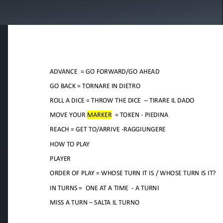
si
Iscrizione test di ingresso
Certificazioni internazionali
Erasmus