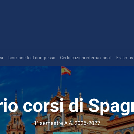
si
Iscrizione test di ingresso
Certificazioni internazionali
Erasmus
rio corsi di Spag
1° semestre A.A. 2026-2027