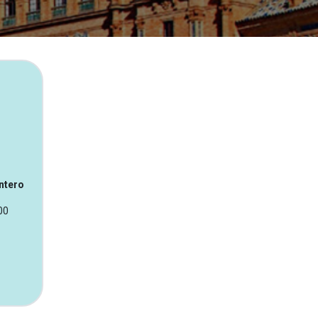
ntero
00