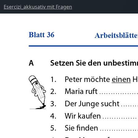
Esercizi_akkusativ mit Fragen